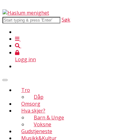
Søk
Logg inn
Tro
Dåp
Omsorg
Hva skjer?
Barn & Unge
Voksne
Gudstjeneste
Musikk&Kultur