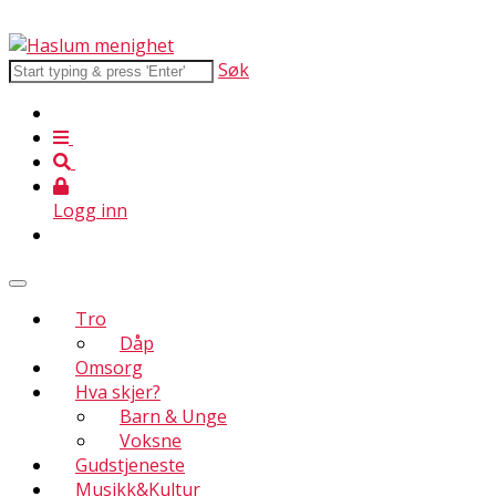
Søk
Logg inn
Tro
Dåp
Omsorg
Hva skjer?
Barn & Unge
Voksne
Gudstjeneste
Musikk&Kultur