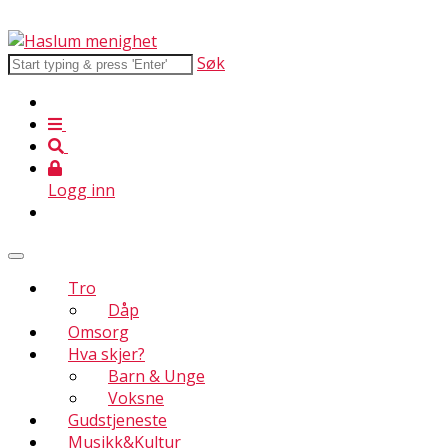
Søk
Logg inn
Tro
Dåp
Omsorg
Hva skjer?
Barn & Unge
Voksne
Gudstjeneste
Musikk&Kultur