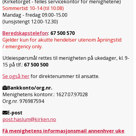
(Kirketorget - felles servicekontor for menighetene)
Sommertid: 10-14 (til 10.08)
Mandag - fredag 09.00-15.00
(lunsjstengt 12.00-12.30)
Beredskapstelefon
:
67 500 570
Gjelder kun for akutte hendelser utenom åpningstid
/ emergency only.
Utleiespørsmål rettes til menigheten på ukedager, kl. 9-
15 på tlf.:
67 500 500
Se også her
for direktenummer til ansatte.
Bankkonto/org.nr.
Menighetens kontonr.: 1627.07.97028
Org.nr. 976987594
E-post
post.haslum@kirken.no
Få menighetens informasjonsmail annenhver uke