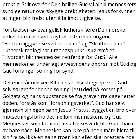
prektig. Stilt overfor Den hellige Gud vil alltid menneskets
syndige natur overskygge prektigheten. Jesus forkynner
at ingen blir frelst uten å ta imot tilgivelse.
Forståelsen av evangelisk luthersk lære (Den norske
kirkes lære) er nært knyttet til formuleringene
"Rettferdiggjørelse ved tro alene" og "Skriften alene".
Luthersk teologi tar utgangspunkt i spørsmålet
"Hvordan blir mennesket rettferdig for Gud?" Alle
mennesker er underlagt arvesyndens opprør mot Gud og
Gud forlanger soning for synd.
Det enestående ved Bibelens frelsesbegrep er at Gud
selv sørget for denne soning. Jesu død på korset på
Golgata og hans oppstandelse fra graven tre dager etter
døden, forstås som "forsoningsverket". Gud har selv,
gjennom sin egen sønn Jesus Kristus, bygget en bro over
motsetningsforholdet mellom menneskene og Gud.
Mennesker som tar imot Jesu frelsesverk blir Guds barn
av bare nåde. Mennesket kan ikke på noen måte bidra til
sin frelse. Ikke en gang troen kan eller skal prestere noe