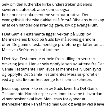
Selv om den lutherske kirke understreker Bibelens
suverene autoritet, anerkjennes også
bekjennelsesdokumentene som autoritative. Den
evangelisk-lutherske nøkkel til å forstå Bibelens budskap
er at den handler om krav og gave, lov og evangelium.
I Det Gamle Testamente ligger vekten på Guds lov.
Menneskenes brudd på Guds lov må sones gjennom
offer. De gammeltestamentlige profetene gir løfter om at
Messias (Befrieren) skal komme.
I Det Nye Testamente er hele fremstillingen sentrert
omkring Jesus. Han er selv oppfyllelsen av løftene fra Det
Gamle Testamente. Han levde et menneskeliv uten synd
og oppfylte Det Gamle Testamentes Messias-profetier
ved å gi sitt liv som løsepenge for menneskeheten.
Jesus opphever ikke noen av Guds lover fra Det Gamle
Testamente. Han skjerper tvert imot kravene til hvordan
vi mennesker skal leve. Men Jesus forkynner at
mennesker ikke kan få fred med Gud og evig liv ved å leve