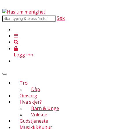
Søk
Logg inn
Tro
Dåp
Omsorg
Hva skjer?
Barn & Unge
Voksne
Gudstjeneste
Musikk&Kultur