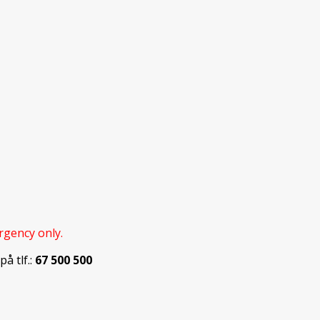
rgency only.
å tlf.:
67 500 500