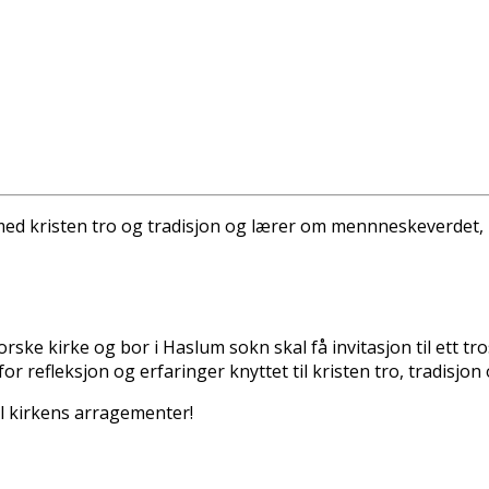
med kristen tro og tradisjon og lærer om mennneskeverdet, n
e kirke og bor i Haslum sokn skal få invitasjon til ett trosop
or refleksjon og erfaringer knyttet til kristen tro, tradisjon 
il kirkens arragementer!