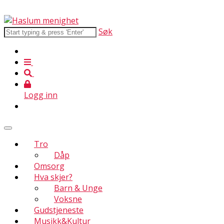
Søk
Logg inn
Tro
Dåp
Omsorg
Hva skjer?
Barn & Unge
Voksne
Gudstjeneste
Musikk&Kultur