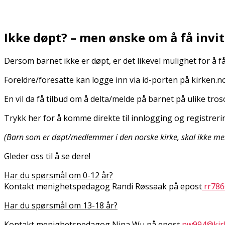
Ikke døpt? – men ønske om å få invit
Dersom barnet ikke er døpt, er det likevel mulighet for å 
Foreldre/foresatte kan logge inn via id-porten på kirken
En vil da få tilbud om å delta/melde på barnet på ulike tro
Trykk her for å komme direkte til innlogging og registrer
(Barn som er døpt/medlemmer i den norske kirke, skal ikke meld
Gleder oss til å se dere!
Har du spørsmål om 0-12 år?
Kontakt menighetspedagog Randi Røssaak på epost
rr786
Har du spørsmål om 13-18 år?
Kontakt menighetspedagog Nina Wu på epost
nw994@kir