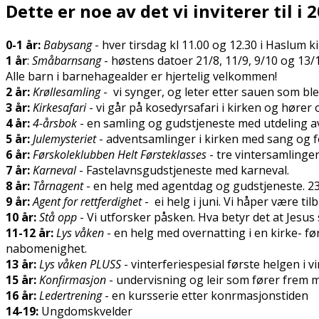
Dette er noe av det vi inviterer til i 
0-1 år:
Babysang
- hver tirsdag kl 11.00 og 12.30 i Haslum 
1 år
:
Småbarnsang
- høstens datoer 21/8, 11/9, 9/10 og 13/
Alle barn i barnehagealder er hjertelig velkommen!
2 år:
Krøllesamling
- vi synger, og leter etter sauen som ble
3 år:
Kirkesafari
- vi går på kosedyrsafari i kirken og hører
4 år:
4-årsbok
- en samling og gudstjeneste med utdeling a
5 år:
Julemysteriet
- adventsamlinger i kirken med sang og f
6 år:
Førskoleklubben Helt Førsteklasses
- tre vintersamlinger
7 år:
Karneval
- Fastelavnsgudstjeneste med karneval.
8 år:
Tårnagent
- en helg med agentdag og gudstjeneste. 2
9 år:
Agent for rettferdighet
- ei helg i juni. Vi håper være t
10 år:
Stå opp
- Vi utforsker påsken. Hva betyr det at Jesu
11-12 år:
Lys våken
- en helg med overnatting i en kirke- fø
nabomenighet.
13 år:
Lys våken PLUSS
- vinterferiespesial første helgen i vi
15 år:
Konfirmasjon
- undervisning og leir som fører frem
16 år:
Ledertrening
- en kursserie etter konfirmasjonstiden
14-19:
Ungdomskvelder