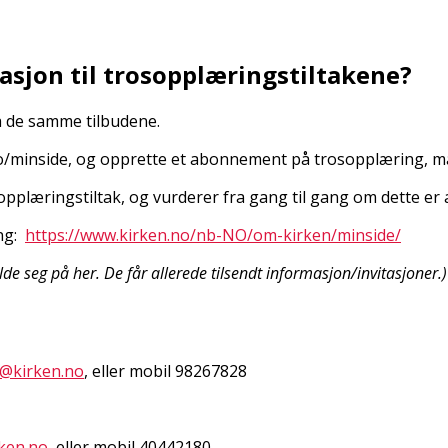
asjon til trosopplæringstiltakene?
få de samme tilbudene.
.no/minside, og opprette et abonnement på trosopplæring, m
sopplæringstiltak, og vurderer fra gang til gang om dette er
ing:
https://www.kirken.no/nb-NO/om-kirken/minside/
e seg på her. De får allerede tilsendt informasjon/invitasjoner.)
@kirken.no
, eller mobil 98267828
ken.no
, eller mobil 40442180