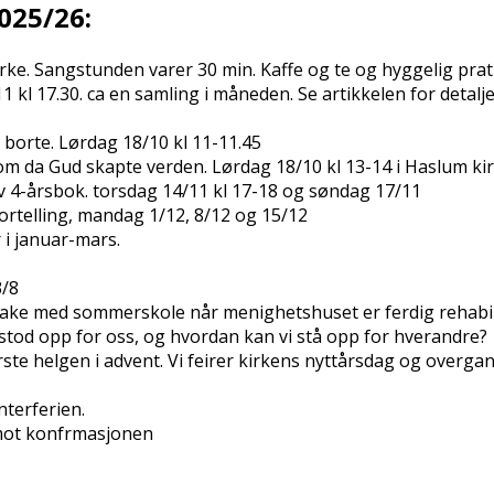
2025/26:
kirke. Sangstunden varer 30 min. Kaffe og te og hyggelig pr
11 kl 17.30. ca en samling i måneden. Se artikkelen for deta
 borte. Lørdag 18/10 kl 11-11.45
 om da Gud skapte verden. Lørdag 18/10 kl 13-14 i Haslum ki
v 4-årsbok. torsdag 14/11 kl 17-18 og søndag 17/11
ortelling, mandag 1/12, 8/12 og 15/12
 i januar-mars.
3/8
ilbake med sommerskole når menighetshuset er ferdig rehabil
s stod opp for oss, og hvordan kan vi stå opp for hverandre?
rste helgen i advent. Vi feirer kirkens nyttårsdag og overg
nterferien.
 mot konfrmasjonen